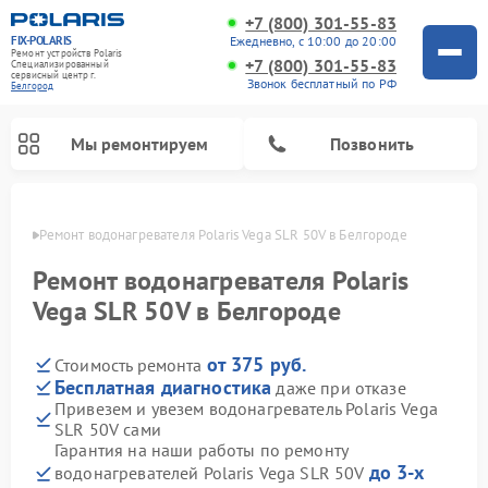
+7 (800) 301-55-83
FIX-POLARIS
Ежедневно, с 10:00 до 20:00
Ремонт устройств Polaris
+7 (800) 301-55-83
Специализированный
cервисный центр г.
Звонок бесплатный по РФ
Белгород
Мы ремонтируем
Позвонить
ороде
Ремонт водонагревателя Polaris Vega SLR 50V в Белгороде
Ремонт водонагревателя Polaris
Vega SLR 50V в Белгороде
от 375 руб.
Стоимость ремонта
Бесплатная диагностика
даже при отказе
Привезем и увезем водонагреватель Polaris Vega
SLR 50V сами
Ремонт вертикальных пылесосов Polaris
Ремонт роботов-пылесосов Polaris
Ремонт микроволновых печей Polaris
Ремонт увлажнителей воздуха Polaris
Ремонт планетарных миксеров Polaris
Гарантия на наши работы по ремонту
до 3-х
водонагревателей Polaris Vega SLR 50V