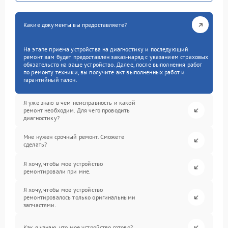
Какие документы вы предоставляете?
На этапе приема устройства на диагностику и последующий
ремонт вам будет предоставлен заказ-наряд с указанием страховых
обязательств на ваше устройство. Далее, после выполнения работ
по ремонту техники, вы получите акт выполненных работ и
гарантийный талон.
Я уже знаю в чем неисправность и какой
ремонт необходим. Для чего проводить
диагностику?
Мне нужен срочный ремонт. Сможете
сделать?
Я хочу, чтобы мое устройство
ремонтировали при мне.
Я хочу, чтобы мое устройство
ремонтировалось только оригинальными
запчастями.
Как я узнаю, что мое устройство готово?