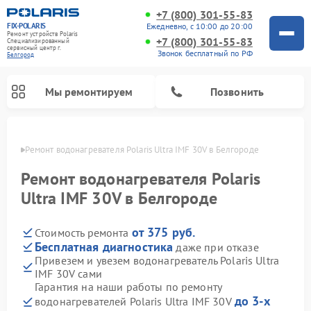
+7 (800) 301-55-83
FIX-POLARIS
Ежедневно, с 10:00 до 20:00
Ремонт устройств Polaris
+7 (800) 301-55-83
Специализированный
cервисный центр г.
Звонок бесплатный по РФ
Белгород
Мы ремонтируем
Позвонить
ороде
Ремонт водонагревателя Polaris Ultra IMF 30V в Белгороде
Ремонт водонагревателя Polaris
Ultra IMF 30V в Белгороде
от 375 руб.
Стоимость ремонта
Бесплатная диагностика
даже при отказе
Привезем и увезем водонагреватель Polaris Ultra
IMF 30V сами
Ремонт вертикальных пылесосов Polaris
Ремонт роботов-пылесосов Polaris
Ремонт микроволновых печей Polaris
Ремонт увлажнителей воздуха Polaris
Ремонт планетарных миксеров Polaris
Гарантия на наши работы по ремонту
до 3-х
водонагревателей Polaris Ultra IMF 30V