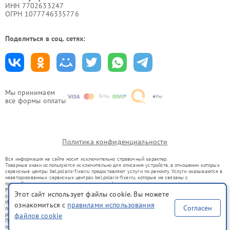
ИНН 7702633247
ОГРН 1077746335776
Поделиться в соц. сетях:
Мы принимаем
все формы оплаты
Политика конфиденциальности
Вся информация на сайте носит исключительно справочный характер.
Товарные знаки используются исключительно для описания устройств, в отношении которых
сервисные центры bel.polaris-fixer.ru предоставляют услуги по ремонту. Услуги оказываются в
неавторизованных сервисных центрах bel.polaris-fixer.ru, которые не связаны с
правообладателями товарных знаков или их официальными представителями.
Ремонт осуществляется для устройств, уже введенных в гражданский оборот в соответствии
Этот сайт использует файлы cookie. Вы можете
со статьей 1487 ГК РФ.
Использование товарных знаков не преследует цели индивидуализации услуг или введения
ознакомиться с
правилами использования
Согласен
потребителей в заблуждение, а служит для информирования о предоставляемых услугах по
файлов cookie
ремонту техники указанных брендов.
Представленная на сайте информация не является публичной офертой, определяемой
положениями Статьи 437(2) Гражданского кодекса РФ