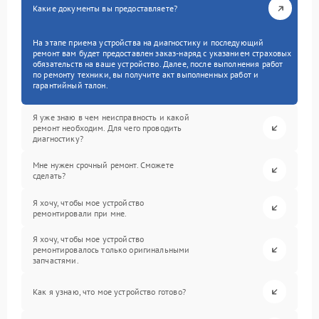
Какие документы вы предоставляете?
На этапе приема устройства на диагностику и последующий
ремонт вам будет предоставлен заказ-наряд с указанием страховых
обязательств на ваше устройство. Далее, после выполнения работ
по ремонту техники, вы получите акт выполненных работ и
гарантийный талон.
Я уже знаю в чем неисправность и какой
ремонт необходим. Для чего проводить
диагностику?
Мне нужен срочный ремонт. Сможете
сделать?
Я хочу, чтобы мое устройство
ремонтировали при мне.
Я хочу, чтобы мое устройство
ремонтировалось только оригинальными
запчастями.
Как я узнаю, что мое устройство готово?