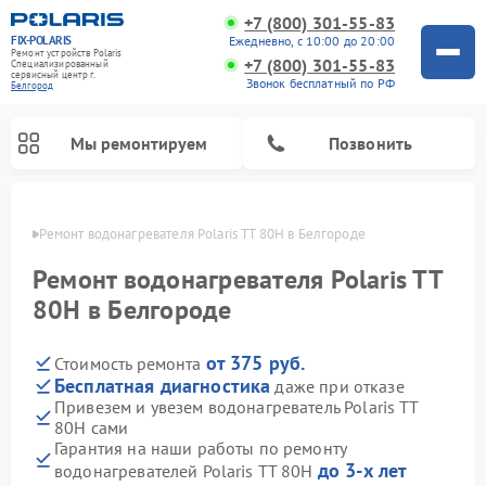
+7 (800) 301-55-83
FIX-POLARIS
Ежедневно, с 10:00 до 20:00
Ремонт устройств Polaris
+7 (800) 301-55-83
Специализированный
cервисный центр г.
Звонок бесплатный по РФ
Белгород
Мы ремонтируем
Позвонить
ороде
Ремонт водонагревателя Polaris TT 80H в Белгороде
Ремонт водонагревателя Polaris TT
80H в Белгороде
от 375 руб.
Стоимость ремонта
Бесплатная диагностика
даже при отказе
Привезем и увезем водонагреватель Polaris TT
80H сами
Ремонт вертикальных пылесосов Polaris
Ремонт роботов-пылесосов Polaris
Ремонт микроволновых печей Polaris
Ремонт увлажнителей воздуха Polaris
Ремонт планетарных миксеров Polaris
Гарантия на наши работы по ремонту
до 3-х лет
водонагревателей Polaris TT 80H