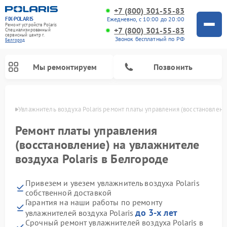
+7 (800) 301-55-83
FIX-POLARIS
Ежедневно, с 10:00 до 20:00
Ремонт устройств Polaris
+7 (800) 301-55-83
Специализированный
cервисный центр г.
Звонок бесплатный по РФ
Белгород
Мы ремонтируем
Позвонить
ороде
Увлажнитель воздуха Polaris ремонт платы управления (восстановлени
Ремонт платы управления
(восстановление) на увлажнителе
воздуха Polaris в Белгороде
Привезем и увезем увлажнитель воздуха Polaris
собственной доставкой
Гарантия на наши работы по ремонту
Ремонт вертикальных пылесосов Polaris
Ремонт водонагревателей Polaris
Ремонт микроволновых печей Polaris
Ремонт роботов-пылесосов Polaris
Ремонт планетарных миксеров Polaris
до 3-х лет
увлажнителей воздуха Polaris
Срочный ремонт увлажнителей воздуха Polaris в