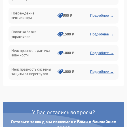
Электропитание
Повреждение
500 ₽
Подробнее →
вентилятора
Управление
Поломка блока
1500 ₽
Подробнее →
управления
Датчики
Неисправность датчика
1000 ₽
Подробнее →
влажности
Неисправность системы
1000 ₽
Подробнее →
защиты от перегрузок
Повреждение системы
автоматического
1000 ₽
Подробнее →
отключения
У Вас остались вопросы?
Поломка системы защиты
1000 ₽
Подробнее →
от короткого замыкания
Оставьте заявку, мы свяжемся с Вами в ближайшее