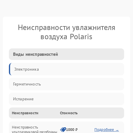
Неисправности увлажнителя
воздуха Polaris
Виды неисправностей
Электроника
Герметичность
Испарение
Неисправности
Стоимость
Водяной тракт
Неисправность
Механические повреждения
1000 ₽
Подробнее →
ультразвуковой мембраны