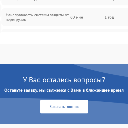
Неисправность системы защиты от
60 мин
1 год
перегрузок
Повреждение системы
60 мин
1 год
автоматического отключения
Поломка системы защиты от
60 мин
1 год
короткого замыкания
Неисправность системы защиты от
У Вас остались вопросы?
60 мин
1 год
перегрева
Оставьте заявку, мы свяжемся с Вами в ближайшее время
Повреждение системы защиты от
60 мин
1 год
перенапряжения
Заказать звонок
Неисправность системы защиты от
60 мин
1 год
замыкания