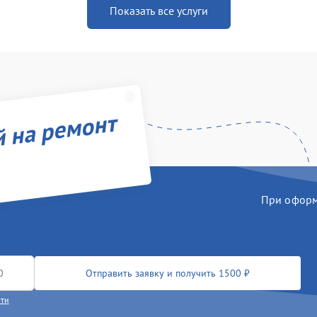
Показать все услуги
й на ремонт
При оформл
Отправить заявку и получить 1500 ₽
сти