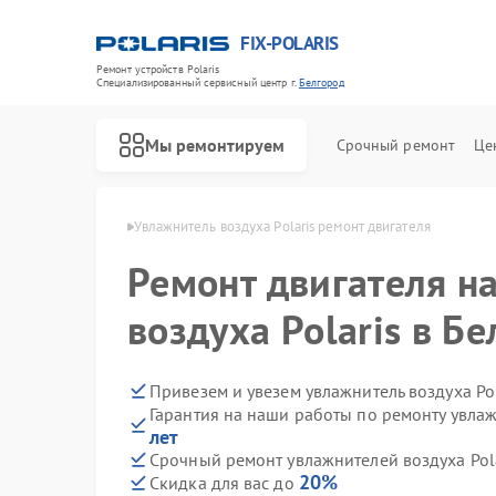
FIX-POLARIS
Ремонт устройств Polaris
Специализированный cервисный центр г.
Белгород
Мы ремонтируем
Срочный ремонт
Це
Polaris в Белгороде
Увлажнитель воздуха Polaris ремонт двигателя
Ремонт двигателя н
воздуха Polaris в Б
Привезем и увезем увлажнитель воздуха Po
Гарантия на наши работы по ремонту увлаж
лет
Срочный ремонт увлажнителей воздуха Pola
20%
Скидка для вас до
Ремонт водонагревателей Polaris
Ремонт микроволновых печей Polaris
Ремонт роботов-пылесосов Polaris
Ремонт вертикальных пылесосов Polaris
Ремонт планетарных миксеров Polaris