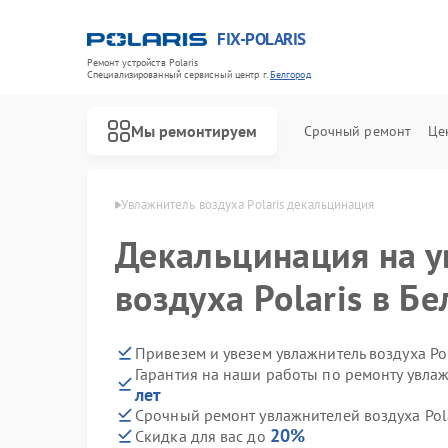
FIX-POLARIS
Ремонт устройств Polaris
Специализированный cервисный центр г.
Белгород
Мы ремонтируем
Срочный ремонт
Це
Polaris в Белгороде
Увлажнитель воздуха Polaris декальцинация
Декальцинация на 
воздуха Polaris в Б
Привезем и увезем увлажнитель воздуха Po
Гарантия на наши работы по ремонту увлаж
лет
Срочный ремонт увлажнителей воздуха Pola
20%
Скидка для вас до
Ремонт водонагревателей Polaris
Ремонт микроволновых печей Polaris
Ремонт роботов-пылесосов Polaris
Ремонт вертикальных пылесосов Polaris
Ремонт планетарных миксеров Polaris