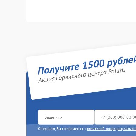
Получите 1500 рубле
Акция сервисного центра Polaris
Отправляя, Вы соглашаетесь с
политикой конфиденциально