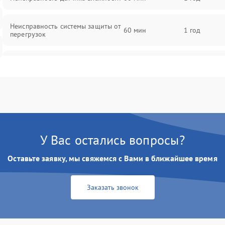
Неисправность системы защиты от
60 мин
1 год
перегрузок
Повреждение системы
60 мин
1 год
автоматического отключения
Поломка системы защиты от
60 мин
1 год
короткого замыкания
Неисправность системы защиты от
У Вас остались вопросы?
60 мин
1 год
перегрева
Оставьте заявку, мы свяжемся с Вами в ближайшее время
Повреждение системы защиты от
60 мин
1 год
перенапряжения
Заказать звонок
Неисправность системы защиты от
60 мин
1 год
замыкания