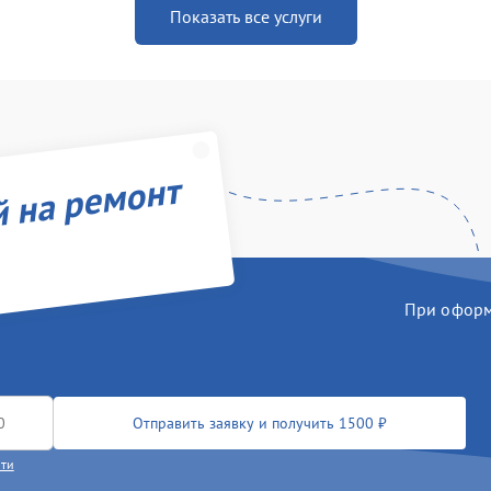
Показать все услуги
й на ремонт
При оформл
Отправить заявку и получить 1500 ₽
сти