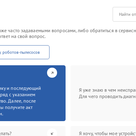
е часто задаваемыми вопросами, либо обратиться в сервисны
твет на свой вопрос.
у роботов-пылесосов
тику и последующий
Я уже знаю в чем неиспра
ряд с указанием
Для чего проводить диагн
во. Далее, после
ы получите акт
н.
лать?
Я хочу, чтобы мое устрой