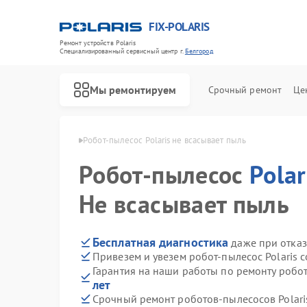
FIX-POLARIS
Ремонт устройств Polaris
Специализированный cервисный центр г.
Белгород
Мы ремонтируем
Срочный ремонт
Це
Polaris в Белгороде
Робот-пылесос Polaris не всасывает пыль
Робот-пылесос
Polar
Не всасывает пыль
Бесплатная диагностика
даже при отказ
Привезем и увезем робот-пылесос Polaris 
Гарантия на наши работы по ремонту робот
лет
Срочный ремонт роботов-пылесосов Polaris
Ремонт водонагревателей Polaris
Ремонт микроволновых печей Polaris
Ремонт увлажнителей воздуха Polaris
Ремонт вертикальных пылесосов Polaris
Ремонт планетарных миксеров Polaris