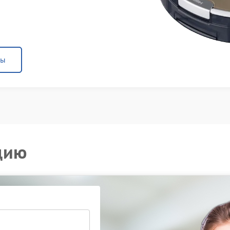
ны
цию