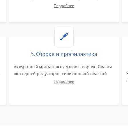
корпуса робота. Тщательная очистка внутренних
Подробнее
полостей, шестерней и плат от скопившейся
пыли, волос и шерсти животных с
использованием сжатого воздуха и щеток.
5. Сборка и профилактика
Аккуратный монтаж всех узлов в корпус. Смазка
з
шестерней редукторов силиконовой смазкой
для снижения шума. Установка новых
Подробнее
расходных материалов (HEPA-фильтров,
микрофибры, щеток). Надежная фиксация
разъемов и проверка герметичности водяного
контура.