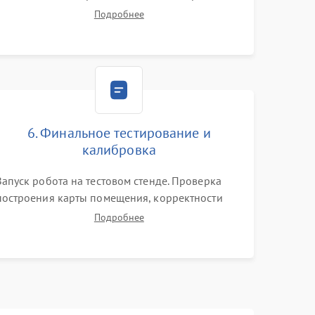
цепей питания, тестирование приводных
Подробнее
моторов колес и турбины всасывания. Оценка
состояния оптических и инфракрасных
датчиков, а также механизма лазерного
дальномера.
6. Финальное тестирование и
калибровка
Запуск робота на тестовом стенде. Проверка
построения карты помещения, корректности
навигации и обхода препятствий. Оценка силы
Подробнее
всасывания и работы турбины. Тестирование
автоматического возврата на док-станцию и
процесса зарядки.