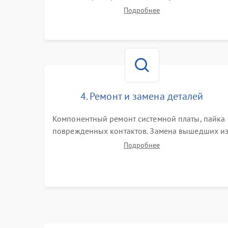
Замер емкости аккумулятора и тестирование
Подробнее
базовой станции зарядки. Оценка работы
лидара, бампера и датчиков падения для
локализации неисправности.
4. Ремонт и замена деталей
Компонентный ремонт системной платы, пайка
поврежденных контактов. Замена вышедших и
строя двигателей, изношенного аккумулятора,
Подробнее
неисправного лидара или помпы подачи воды.
Восстановление шлейфов и устранение
последствий попадания влаги.