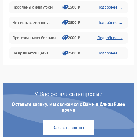
Проблемы с фильтром
1500 ₽
Подробнее →
Не сматывается шнур
2500 ₽
Подробнее →
Протечка пылесборника
2000 ₽
Подробнее →
Не вращается щетка
2500 ₽
Подробнее →
Шум при работе
2500 ₽
Подробнее →
Поломка контейнера для
1500 ₽
Подробнее →
пыли
У Вас остались вопросы?
Оставьте заявку, мы свяжемся с Вами в ближайшее
Плохая уборка шерсти
2400 ₽
Подробнее →
или волос
время
Заказать звонок