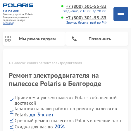
+7 (800) 301-55-83
FIX-POLARIS
Ежедневно, с 10:00 до 20:00
Ремонт устройств Polaris
+7 (800) 301-55-83
Специализированный
cервисный центр г.
Звонок бесплатный по РФ
Белгород
Мы ремонтируем
Позвонить
ороде
Пылесос Polaris ремонт электродвигателя
Ремонт электродвигателя на
пылесосе Polaris в Белгороде
Привезем и увезем пылесос Polaris собственной
доставкой
Гарантия на наши работы по ремонту пылесосов
до 3-х лет
Polaris
Ремонт водонагревателей Polaris
Ремонт микроволновых печей Polaris
Ремонт увлажнителей воздуха Polaris
Ремонт вертикальных пылесосов Polaris
Ремонт роботов-пылесосов Polaris
Ремонт планетарных миксеров Polaris
Срочный ремонт пылесосов Polaris в течении часа
20%
Скидка для вас до