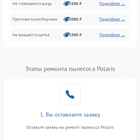
Не сматывается шнур
2500 ₽
Подробнее →
Протечка пылесборника
2000 ₽
Подробнее →
Не вращается щетка
2500 ₽
Подробнее →
Шум при работе
2500 ₽
Подробнее →
Поломка контейнера для
Этапы ремонта пылесоса Polaris
1500 ₽
Подробнее →
пыли
Плохая уборка шерсти
2400 ₽
Подробнее →
или волос
1. Вы оставляете заявку
Оставьте заявку на ремонт пылесоса Polaris