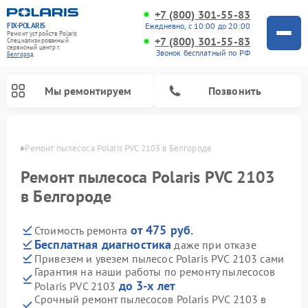
+7 (800) 301-55-83
FIX-POLARIS
Ежедневно, с 10:00 до 20:00
Ремонт устройств Polaris
+7 (800) 301-55-83
Специализированный
cервисный центр г.
Звонок бесплатный по РФ
Белгород
Мы ремонтируем
Позвонить
ороде
Ремонт пылесоса Polaris PVC 2103 в Белгороде
Ремонт пылесоса Polaris PVC 2103
в Белгороде
от 475 руб.
Стоимость ремонта
Бесплатная диагностика
даже при отказе
Привезем и увезем пылесос Polaris PVC 2103 сами
Гарантия на наши работы по ремонту пылесосов
Ремонт водонагревателей Polaris
Ремонт микроволновых печей Polaris
Ремонт увлажнителей воздуха Polaris
Ремонт вертикальных пылесосов Polaris
Ремонт роботов-пылесосов Polaris
Ремонт планетарных миксеров Polaris
до 3-х лет
Polaris PVC 2103
Срочный ремонт пылесосов Polaris PVC 2103 в