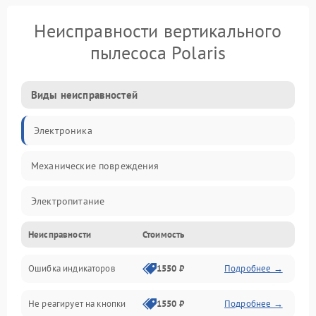
Неисправности вертикального
пылесоса Polaris
Виды неисправностей
Электроника
Механические повреждения
Электропитание
Неисправности
Стоимость
Механика
Ошибка индикаторов
1550 ₽
Подробнее →
Аккумулятор
Не реагирует на кнопки
1550 ₽
Подробнее →
Работа системы