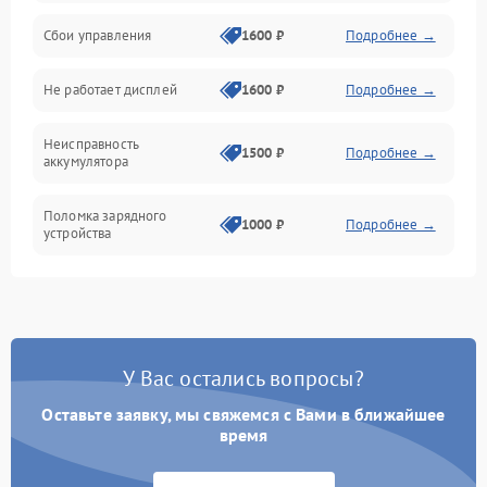
Сбои управления
1600 ₽
Подробнее →
Всасывание
Не работает дисплей
1600 ₽
Подробнее →
Засор
Неисправность
Привод
1500 ₽
Подробнее →
аккумулятора
Мотор
Поломка зарядного
1000 ₽
Подробнее →
устройства
Защита
Неисправность двигателя
2000 ₽
Подробнее →
Корпус/Герметичность
Поломка кнопки
500 ₽
Подробнее →
включения/выключения
Электронные компоненты
У Вас остались вопросы?
Оставьте заявку, мы свяжемся с Вами в ближайшее
Неисправность системы
1000 ₽
Подробнее →
индикации
время
Неисправность системы