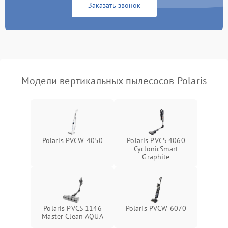
1000 ₽
Подробнее →
Заказать звонок
защиты от перегрева
Поломка системы
автоматического
1500 ₽
Подробнее →
отключения
Неисправность системы
Модели вертикальных пылесосов Polaris
1500 ₽
Подробнее →
управления
Поломка системы
1000 ₽
Подробнее →
освещения (если есть)
Polaris PVCW 4050
Polaris PVCS 4060
Повреждение внутренних
500 ₽
Подробнее →
CyclonicSmart
проводов
Graphite
Поломка системы защиты
1000 ₽
Подробнее →
от перегрузок
Polaris PVCS 1146
Polaris PVCW 6070
Повреждение системы
Master Clean AQUA
защиты от короткого
1500 ₽
Подробнее →
замыкания