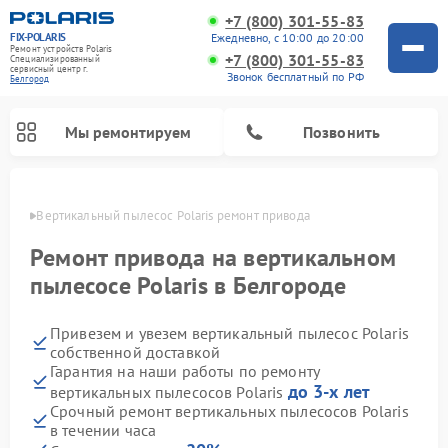
+7 (800) 301-55-83
FIX-POLARIS
Ежедневно, с 10:00 до 20:00
Ремонт устройств Polaris
+7 (800) 301-55-83
Специализированный
cервисный центр г.
Звонок бесплатный по РФ
Белгород
Мы ремонтируем
Позвонить
ороде
Вертикальный пылесос Polaris ремонт привода
Ремонт привода на вертикальном
пылесосе Polaris в Белгороде
Привезем и увезем вертикальный пылесос Polaris
собственной доставкой
Гарантия на наши работы по ремонту
до 3-х лет
вертикальных пылесосов Polaris
Ремонт водонагревателей Polaris
Ремонт микроволновых печей Polaris
Ремонт увлажнителей воздуха Polaris
Ремонт роботов-пылесосов Polaris
Ремонт планетарных миксеров Polaris
Срочный ремонт вертикальных пылесосов Polaris
в течении часа