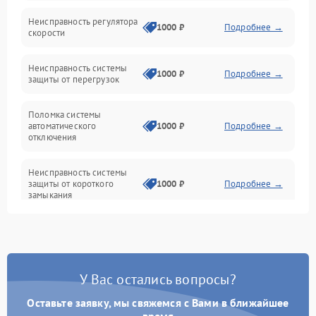
Неисправность регулятора
Привод
1000 ₽
Подробнее →
скорости
Неисправность системы
1000 ₽
Подробнее →
защиты от перегрузок
Поломка системы
автоматического
1000 ₽
Подробнее →
отключения
Неисправность системы
защиты от короткого
1000 ₽
Подробнее →
замыкания
Повреждение системы
1000 ₽
Подробнее →
защиты от перегрева
У Вас остались вопросы?
Неисправность системы
защиты от
1000 ₽
Подробнее →
перенапряжения
Оставьте заявку, мы свяжемся с Вами в ближайшее