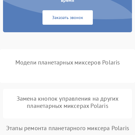
время
Неисправность системы
1000 ₽
Подробнее →
защиты от замыкания
Заказать звонок
Повреждение системы
1000 ₽
Подробнее →
защиты от перегрузок
Неисправность системы
1000 ₽
Подробнее →
защиты от перегрева
Модели планетарных миксеров Polaris
Поломка системы защиты
1000 ₽
Подробнее →
от перенапряжения
Поломка системы защиты
1000 ₽
Подробнее →
от замыкания
Замена кнопок управления на других
планетарных миксерах Polaris
Этапы ремонта планетарного миксера Polaris