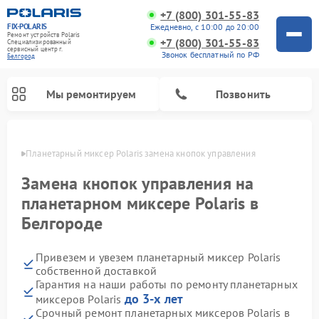
+7 (800) 301-55-83
FIX-POLARIS
Ежедневно, с 10:00 до 20:00
Ремонт устройств Polaris
+7 (800) 301-55-83
Специализированный
cервисный центр г.
Звонок бесплатный по РФ
Белгород
Мы ремонтируем
Позвонить
ороде
Планетарный миксер Polaris замена кнопок управления
Замена кнопок управления на
планетарном миксере Polaris в
Белгороде
Привезем и увезем планетарный миксер Polaris
собственной доставкой
Гарантия на наши работы по ремонту планетарных
Ремонт водонагревателей Polaris
Ремонт микроволновых печей Polaris
Ремонт увлажнителей воздуха Polaris
Ремонт вертикальных пылесосов Polaris
Ремонт роботов-пылесосов Polaris
до 3-х лет
миксеров Polaris
Срочный ремонт планетарных миксеров Polaris в