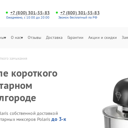
+7 (800) 301-55-83
+7 (800) 301-55-83
Ежедневно, с 10:00 до 20:00
Звонок бесплатный по РФ
ны
О нас
Отзывы
Доставка
Гарантии
Акции и скидки
Зая
откого замыкания
ле короткого
етарном
елгороде
aris собственной доставкой
до 3-х
етарных миксеров Polaris