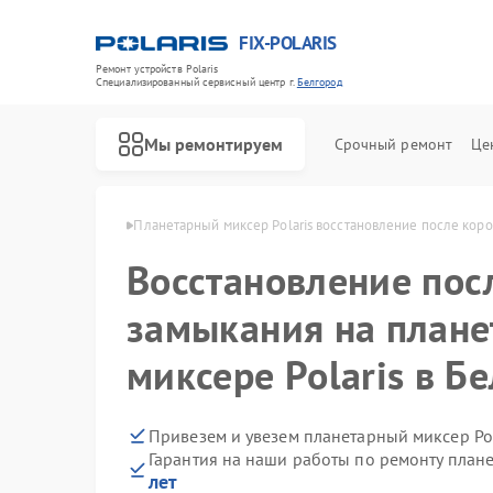
FIX-POLARIS
Ремонт устройств Polaris
Специализированный cервисный центр г.
Белгород
Мы ремонтируем
Срочный ремонт
Це
Polaris в Белгороде
Планетарный миксер Polaris восстановление после кор
Восстановление пос
замыкания на план
миксере Polaris в Б
Привезем и увезем планетарный миксер Pol
Гарантия на наши работы по ремонту план
лет
Ремонт водонагревателей Polaris
Ремонт микроволновых печей Polaris
Ремонт роботов-пылесосов Polaris
Ремонт увлажнителей воздуха Polaris
Ремонт вертикальных пылесосов Polaris