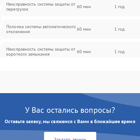
Неисправность системы защиты от
60 мин
1 год
перегрузок
Поломка системы автоматического
60 мин
1 год
отключения
Неисправность системы защиты от
60 мин
1 год
короткого замыкания
Повреждение системы защиты от
60 мин
1 год
перегрева
Неисправность системы защиты от
60 мин
1 год
перенапряжения
У Вас остались вопросы?
Неисправность системы защиты от
60 мин
1 год
Оставьте заявку, мы свяжемся с Вами в ближайшее время
замыкания
Повреждение системы защиты от
Заказать звонок