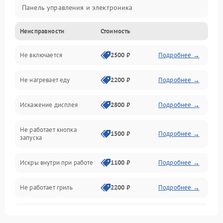
Панель управления и электроника
Неисправности
Стоимость
Дверца и корпус
Не включается
2500 ₽
Подробнее →
Механика и внутренние элементы
Не нагревает еду
2200 ₽
Подробнее →
Механические повреждения
Искажение дисплея
2800 ₽
Подробнее →
Питание и запуск
Не работает кнопка
Нагрев и приготовление
1500 ₽
Подробнее →
запуска
Программное обеспечение
Искры внутри при работе
1100 ₽
Подробнее →
Не работает гриль
2200 ₽
Подробнее →
Перегрев или отключение
2400 ₽
Подробнее →
во время работы