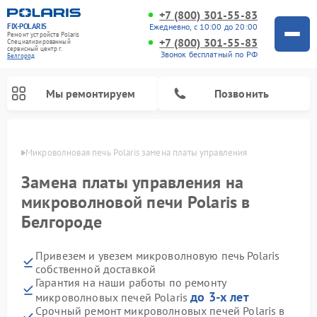
+7 (800) 301-55-83
FIX-POLARIS
Ежедневно, с 10:00 до 20:00
Ремонт устройств Polaris
+7 (800) 301-55-83
Специализированный
cервисный центр г.
Звонок бесплатный по РФ
Белгород
Мы ремонтируем
Позвонить
ороде
Микроволновая печь Polaris замена платы управления
Замена платы управления на
микроволновой печи Polaris в
Белгороде
Привезем и увезем микроволновую печь Polaris
собственной доставкой
Гарантия на наши работы по ремонту
Ремонт вертикальных пылесосов Polaris
Ремонт водонагревателей Polaris
Ремонт роботов-пылесосов Polaris
Ремонт увлажнителей воздуха Polaris
Ремонт планетарных миксеров Polaris
до 3-х лет
микроволновых печей Polaris
Срочный ремонт микроволновых печей Polaris в