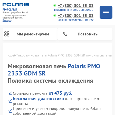
+7 (800) 301-55-83
FIX-POLARIS
Ежедневно, с 10:00 до 20:00
Ремонт устройств Polaris
+7 (800) 301-55-83
Специализированный
cервисный центр г.
Звонок бесплатный по РФ
Белгород
Мы ремонтируем
Позвонить
Белгороде
Микроволновая печь Polaris PMO 2353 GDM SR поломка системы 
Микроволновая печь
Polaris PMO
2353 GDM SR
Поломка системы охлаждения
от 475 руб.
Стоимость ремонта
Бесплатная диагностика
даже при отказе от
ремонта
Ремонт вертикальных пылесосов Polaris
Ремонт водонагревателей Polaris
Ремонт роботов-пылесосов Polaris
Ремонт увлажнителей воздуха Polaris
Ремонт планетарных миксеров Polaris
Привезем и увезем микроволновую печь Polaris
собственной доставкой