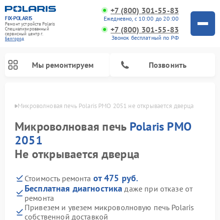
+7 (800) 301-55-83
FIX-POLARIS
Ежедневно, с 10:00 до 20:00
Ремонт устройств Polaris
+7 (800) 301-55-83
Специализированный
cервисный центр г.
Звонок бесплатный по РФ
Белгород
Мы ремонтируем
Позвонить
ороде
Микроволновая печь Polaris PMO 2051 не открывается дверца
Микроволновая печь
Polaris PMO
2051
Не открывается дверца
от 475 руб.
Стоимость ремонта
Бесплатная диагностика
даже при отказе от
ремонта
Ремонт вертикальных пылесосов Polaris
Ремонт водонагревателей Polaris
Ремонт роботов-пылесосов Polaris
Ремонт увлажнителей воздуха Polaris
Ремонт планетарных миксеров Polaris
Привезем и увезем микроволновую печь Polaris
собственной доставкой