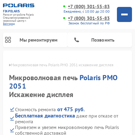
+7 (800) 301-55-83
FIX-POLARIS
Ежедневно, с 10:00 до 20:00
Ремонт устройств Polaris
+7 (800) 301-55-83
Специализированный
cервисный центр г.
Звонок бесплатный по РФ
Белгород
Мы ремонтируем
Позвонить
ороде
Микроволновая печь Polaris PMO 2051 искажение дисплея
Микроволновая печь
Polaris PMO
2051
Искажение дисплея
от 475 руб.
Стоимость ремонта
Бесплатная диагностика
даже при отказе от
ремонта
Ремонт вертикальных пылесосов Polaris
Ремонт водонагревателей Polaris
Ремонт роботов-пылесосов Polaris
Ремонт увлажнителей воздуха Polaris
Ремонт планетарных миксеров Polaris
Привезем и увезем микроволновую печь Polaris
собственной доставкой