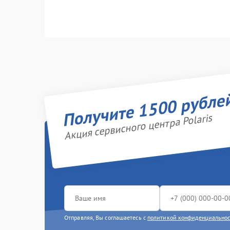
Получите 1500 рубле
Акция сервисного центра Polaris
Отправляя, Вы соглашаетесь с
политикой конфиденциально