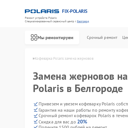
FIX-POLARIS
Ремонт устройств Polaris
Специализированный cервисный центр г.
Белгород
Мы ремонтируем
Срочный ремонт
Це
Polaris в Белгороде
Кофеварка Polaris замена жерновов
Замена жерновов на
Polaris в Белгороде
Привезем и увезем кофеварку Polaris собс
Гарантия на наши работы по ремонту кофев
Срочный ремонт кофеварок Polaris в течен
20%
Скидка для вас до
Получите 1500 рублей на ремонт
Ремонт водонагревателей Polaris
Ремонт микроволновых печей Polaris
Ремонт роботов-пылесосов Polaris
Ремонт увлажнителей воздуха Polaris
Ремонт вертикальных пылесосов Polaris
Ремонт планетарных миксеров Polaris