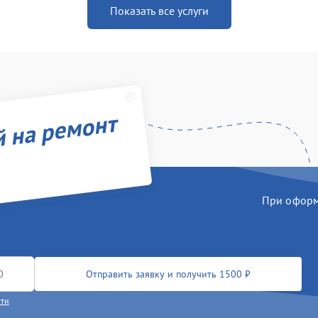
Показать все услуги
й на ремонт
При оформл
Отправить заявку и получить 1500 ₽
сти