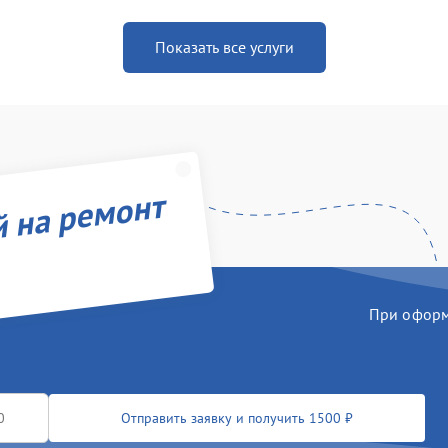
Показать все услуги
й на ремонт
При оформл
Отправить заявку и получить 1500 ₽