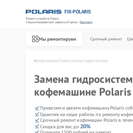
FIX-POLARIS
Ремонт устройств Polaris
Специализированный cервисный центр г.
Белгород
Мы ремонтируем
Срочный ремонт
Це
Polaris в Белгороде
Кофемашина Polaris замена гидросистемы
Замена гидросистем
кофемашине Polaris
Привезем и увезем кофемашину Polaris со
Гарантия на наши работы по ремонту кофе
Срочный ремонт кофемашин Polaris в тече
20%
Скидка для вас до
Получите 1500 рублей на ремонт
Ремонт водонагревателей Polaris
Ремонт микроволновых печей Polaris
Ремонт роботов-пылесосов Polaris
Ремонт увлажнителей воздуха Polaris
Ремонт вертикальных пылесосов Polaris
Ремонт планетарных миксеров Polaris