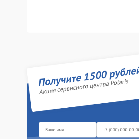
Получите 1500 рубле
Акция сервисного центра Polaris