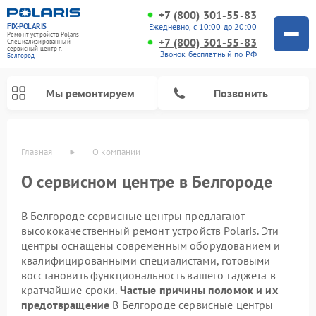
+7 (800) 301-55-83
FIX-POLARIS
Ежедневно, с 10:00 до 20:00
Ремонт устройств Polaris
+7 (800) 301-55-83
Специализированный
cервисный центр г.
Звонок бесплатный по РФ
Белгород
Мы ремонтируем
Позвонить
Главная
О компании
О сервисном центре в Белгороде
В Белгороде сервисные центры предлагают
высококачественный ремонт устройств Polaris. Эти
центры оснащены современным оборудованием и
квалифицированными специалистами, готовыми
восстановить функциональность вашего гаджета в
Ремонт водонагревателей Polaris
Ремонт микроволновых печей Polaris
Ремонт увлажнителей воздуха Polaris
Ремонт планетарных миксеров Polaris
Ремонт вертикальных пылесосов Polaris
Ремонт роботов-пылесосов Polaris
кратчайшие сроки.
Частые причины поломок и их
предотвращение
В Белгороде сервисные центры